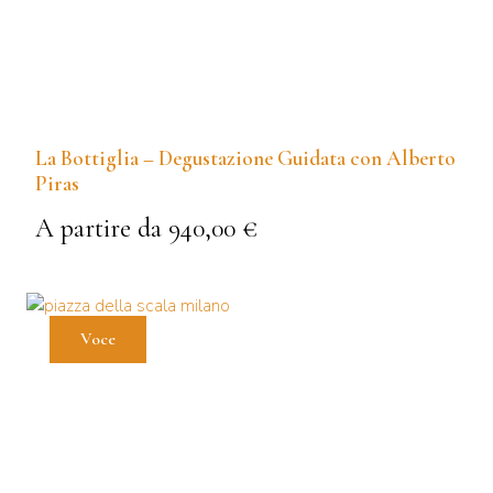
La Bottiglia – Degustazione Guidata con Alberto
Piras
A partire da 940,00 €
HOME
I RISTORANTI
Voce
CHI SIAMO
EVENTI E CATERING
SHOP